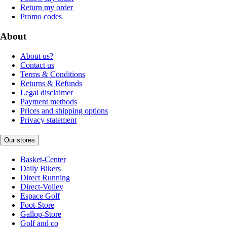
Return my order
Promo codes
About
About us?
Contact us
Terms & Conditions
Returns & Refunds
Legal disclaimer
Payment methods
Prices and shipping options
Privacy statement
Our stores
Basket-Center
Daily Bikers
Direct Running
Direct-Volley
Espace Golf
Foot-Store
Gallop-Store
Golf and co