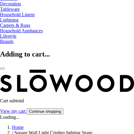
Decoration
Tableware
Household Linens
Lightning
Carpets & Rugs
Household Appliances
Lifestyle
Brands
Adding to cart...
Cart subtotal
View my cart
Continue shopping
Loading...
Home
/
Square Wall Light Cristher lighting Stone