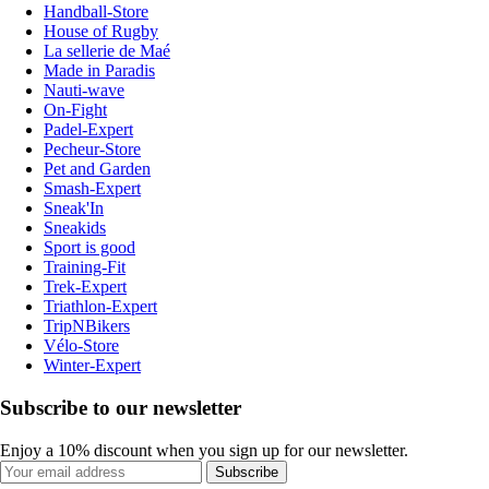
Handball-Store
House of Rugby
La sellerie de Maé
Made in Paradis
Nauti-wave
On-Fight
Padel-Expert
Pecheur-Store
Pet and Garden
Smash-Expert
Sneak'In
Sneakids
Sport is good
Training-Fit
Trek-Expert
Triathlon-Expert
TripNBikers
Vélo-Store
Winter-Expert
Subscribe to our newsletter
Enjoy a 10% discount when you sign up for our newsletter.
Subscribe