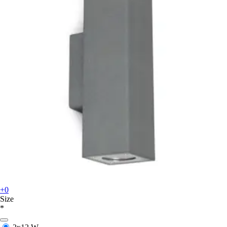
+0
Size
*