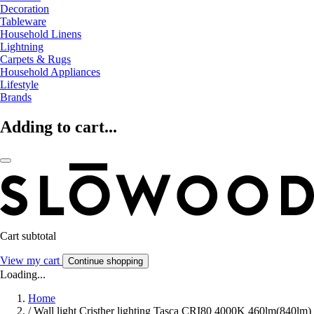
Decoration
Tableware
Household Linens
Lightning
Carpets & Rugs
Household Appliances
Lifestyle
Brands
Adding to cart...
Cart subtotal
View my cart
Continue shopping
Loading...
Home
/
Wall light Cristher lighting Tasca CRI80 4000K 460lm(840lm)