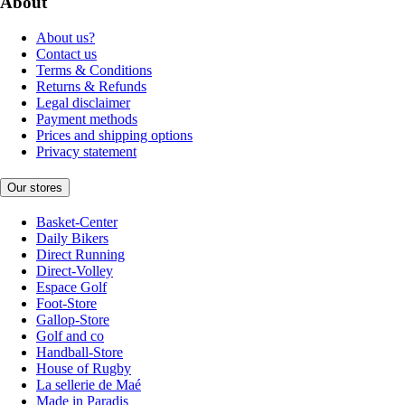
About
About us?
Contact us
Terms & Conditions
Returns & Refunds
Legal disclaimer
Payment methods
Prices and shipping options
Privacy statement
Our stores
Basket-Center
Daily Bikers
Direct Running
Direct-Volley
Espace Golf
Foot-Store
Gallop-Store
Golf and co
Handball-Store
House of Rugby
La sellerie de Maé
Made in Paradis