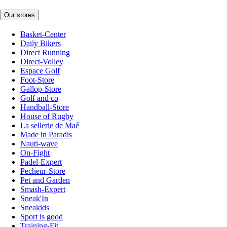
Our stores
Basket-Center
Daily Bikers
Direct Running
Direct-Volley
Espace Golf
Foot-Store
Gallop-Store
Golf and co
Handball-Store
House of Rugby
La sellerie de Maé
Made in Paradis
Nauti-wave
On-Fight
Padel-Expert
Pecheur-Store
Pet and Garden
Smash-Expert
Sneak'In
Sneakids
Sport is good
Training-Fit