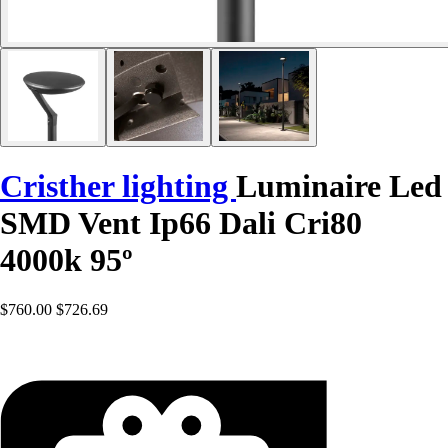
Cristher lighting
Luminaire Led
SMD Vent Ip66 Dali Cri80
4000k 95º
$760.00
$726.69