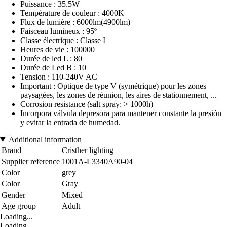
Puissance : 35.5W
Température de couleur : 4000K
Flux de lumière : 6000lm(4900lm)
Faisceau lumineux : 95º
Classe électrique : Classe I
Heures de vie : 100000
Durée de led L : 80
Durée de Led B : 10
Tension : 110-240V AC
Important : Optique de type V (symétrique) pour les zones
paysagées, les zones de réunion, les aires de stationnement, ...
Corrosion resistance (salt spray: > 1000h)
Incorpora válvula depresora para mantener constante la presión
y evitar la entrada de humedad.
Additional information
Brand
Cristher lighting
Supplier reference
1001A-L3340A90-04
Color
grey
Color
Gray
Gender
Mixed
Age group
Adult
Loading...
Loading...